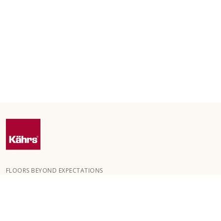
FLOORS BEYOND EXPECTATIONS
Kährs blev grundlagt i 1857 i de dybe skove i det sydlige Sverige.
Nøglen til vores globale succes er vores passion for at skabe
smukke gulve, hvilket afspejles i et højt håndværksniveau og
konstant fokus på kvalitet.