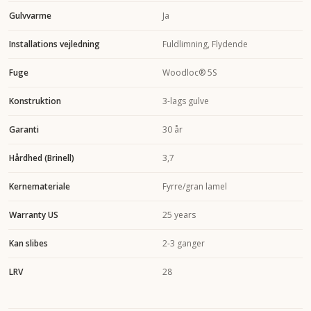
Gulvvarme
Ja
Installations vejledning
Fuldlimning, Flydende
Fuge
Woodloc® 5S
Konstruktion
3-lags gulve
Garanti
30 år
Hårdhed (Brinell)
3,7
Kernemateriale
Fyrre/gran lamel
Warranty US
25 years
Kan slibes
2-3 ganger
LRV
28