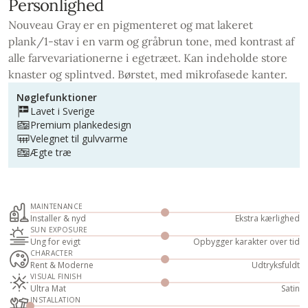
Personlighed
Nouveau Gray er en pigmenteret og mat lakeret
plank/1-stav i en varm og gråbrun tone, med kontrast af
alle farvevariationerne i egetræet. Kan indeholde store
knaster og splintved. Børstet, med mikrofasede kanter.
Nøglefunktioner
Lavet i Sverige
Premium plankedesign
Velegnet til gulvvarme
Ægte træ
MAINTENANCE
Installer & nyd
Ekstra kærlighed
SUN EXPOSURE
Ung for evigt
Opbygger karakter over tid
CHARACTER
Rent & Moderne
Udtryksfuldt
VISUAL FINISH
Ultra Mat
Satin
INSTALLATION