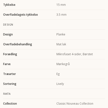
Tykkelse
15 mm
Overfladelagets tykkelse
3.5 mm
DESIGN
Design
Planke
Overfladebehandling
Mat lak
Forædling
Mikrofaset 4-sider, Børstet
Farve
Mørkegrå
Træarter
Eg
Sortering
Lively
FAKTA
Collection
Classic Nouveau Collection