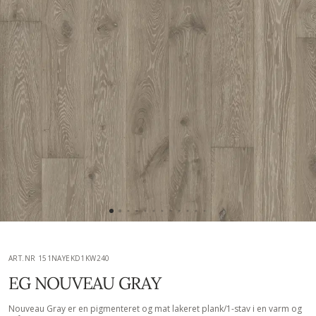
ART.NR 151NAYEKD1KW240
EG NOUVEAU GRAY
Nouveau Gray er en pigmenteret og mat lakeret plank/1-stav i en varm og