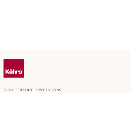
FLOORS BEYOND EXPECTATIONS
Kährs blev grundlagt i 1857 i de dybe skove i det sydlige Sverige.
Nøglen til vores globale succes er vores passion for at skabe
smukke gulve, hvilket afspejles i et højt håndværksniveau og
konstant fokus på kvalitet.