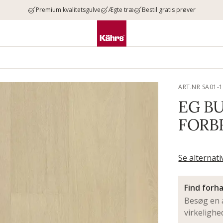
Premium kvalitetsgulve
Ægte træ
Bestil gratis prøver
ART.NR SA01-
EG B
FORB
Se alternat
Find forh
Besøg en a
virkeligh