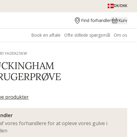
DK/DKK
Find forhandler
Kurv
Book en aftale
Ofte stillede spørgsmål
Om os
181YADEK25KW
UCKINGHAM
RUGERPRØVE
ive produkter
andler
f vores forhandlere for at opleve vores gulve i
eden