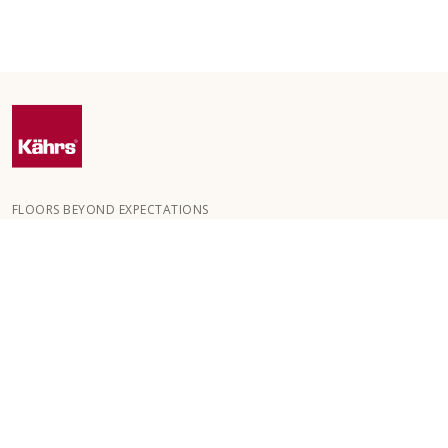
FLOORS BEYOND EXPECTATIONS
Kährs blev grundlagt i 1857 i de dybe skove i det sydlige Sverige.
Nøglen til vores globale succes er vores passion for at skabe
smukke gulve, hvilket afspejles i et højt håndværksniveau og
konstant fokus på kvalitet.
VORES GULVE
GULVE EFTER RUM