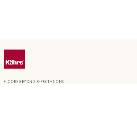
FLOORS BEYOND EXPECTATIONS
Kährs blev grundlagt i 1857 i de dybe skove i det sydlige Sverige.
Nøglen til vores globale succes er vores passion for at skabe
smukke gulve, hvilket afspejles i et højt håndværksniveau og
konstant fokus på kvalitet.
VORES GULVE