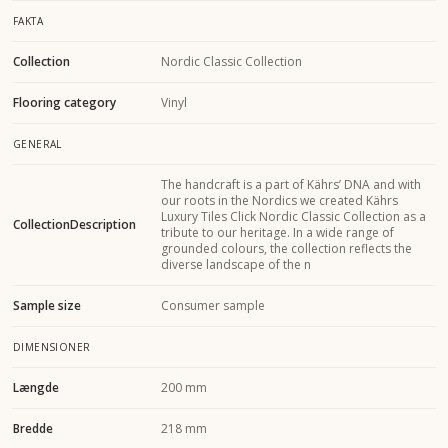
FAKTA
Collection
Nordic Classic Collection
Flooring category
Vinyl
GENERAL
The handcraft is a part of Kährs’ DNA and with
our roots in the Nordics we created Kährs
Luxury Tiles Click Nordic Classic Collection as a
CollectionDescription
tribute to our heritage. In a wide range of
grounded colours, the collection reflects the
diverse landscape of the n
Sample size
Consumer sample
DIMENSIONER
Længde
200 mm
Bredde
218 mm