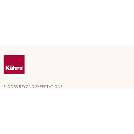
FLOORS BEYOND EXPECTATIONS
Kährs blev grundlagt i 1857 i de dybe skove i det sydlige Sverige.
Nøglen til vores globale succes er vores passion for at skabe
smukke gulve, hvilket afspejles i et højt håndværksniveau og
konstant fokus på kvalitet.
VORES GULVE