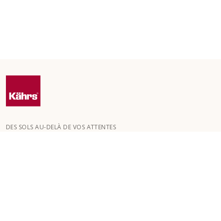
DES SOLS AU-DELÀ DE VOS ATTENTES
Kährs a été fondée en 1857 dans les profondes forêts du sud de
la Suède. La clé de notre succès mondial réside dans notre
passion pour la création de magnifiques sols , reflétée par un
haut niveau de savoir-faire et une attention constante à la
qualité.
NOS SOLS