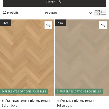
Filtrer
20 produits
New
New
DIFFERENTES OPTIONS POSSIBLES
DIFFERENTES OPTIONS POSSIBLES
CHÊNE CHAMOMILLE BÂTON ROMPU
CHÊNE MINT BÂTON ROMPU
Sol en bois
Sol en bois