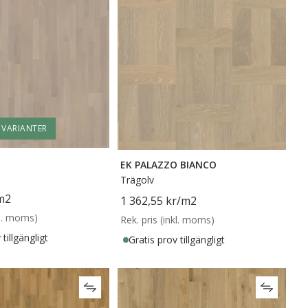
R VARIANTER
EK PALAZZO BIANCO
Trägolv
m2
1 362,55 kr
/m2
kl. moms)
Rek. pris (inkl. moms)
tillgängligt
Gratis prov tillgängligt