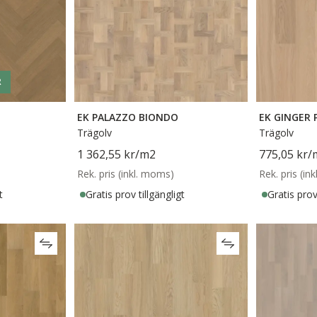
R
EK PALAZZO BIONDO
EK GINGER 
Trägolv
Trägolv
1 362,55 kr
/m2
775,05 kr
/
Rek. pris (inkl. moms)
Rek. pris (in
t
Gratis prov tillgängligt
Gratis prov 