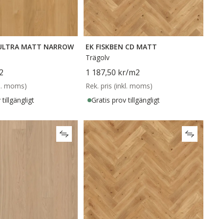
 ULTRA MATT NARROW
EK FISKBEN CD MATT
Trägolv
2
1 187,50 kr
/m2
kl. moms)
Rek. pris (inkl. moms)
tillgängligt
Gratis prov tillgängligt