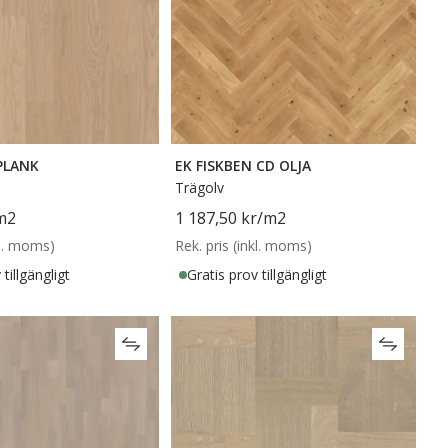
PLANK
EK FISKBEN CD OLJA
Trägolv
m2
1 187,50 kr
/m2
kl. moms)
Rek. pris (inkl. moms)
tillgängligt
Gratis prov tillgängligt