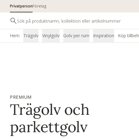
Privatperson
Företag
Hem
Trägolv
Vinylgolv
Golv per rum
Inspiration
Köp tillbe
PREMIUM
Trägolv och
parkettgolv