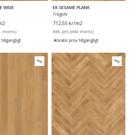
E WIDE
EK SESAME PLANK
Trägolv
m2
712,55 kr
/m2
kl. moms)
Rek. pris (inkl. moms)
tillgängligt
Gratis prov tillgängligt