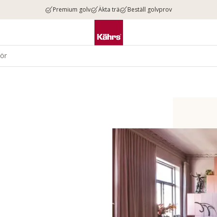
Premium golv
Äkta trä
Beställ golvprov
hör