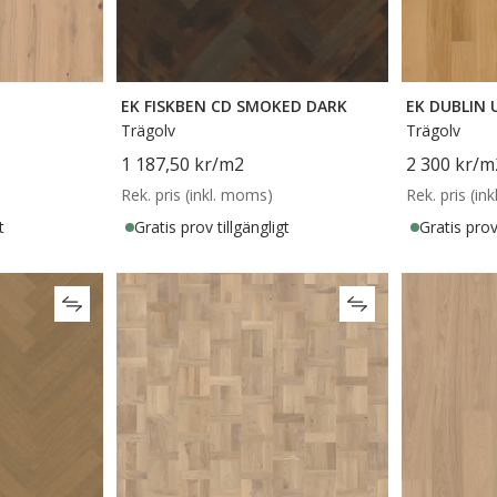
EK FISKBEN CD SMOKED DARK
EK DUBLIN
Trägolv
Trägolv
1 187,50 kr
/m2
2 300 kr
/m
Rek. pris (inkl. moms)
Rek. pris (in
t
Gratis prov tillgängligt
Gratis prov 