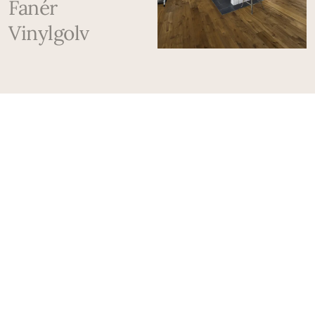
Fanér
Vinylgolv