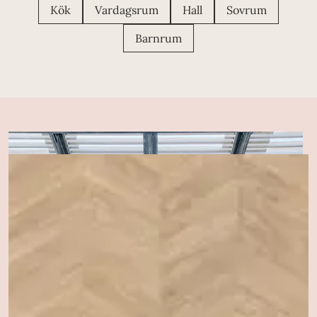
Kök
Vardagsrum
Hall
Sovrum
Barnrum