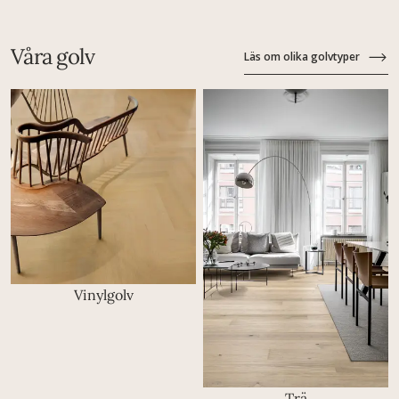
Våra golv
Läs om olika golvtyper
Vinylgolv
Trä