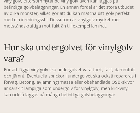
vinylgolv, eftersom flytande vinylgolv även kan läggas på
befintliga golvbeläggningar. En annan fördel är det stora utbudet
av olika mönster, vilket gör att du kan matcha ditt golv perfekt
med din inredningsstil. Dessutom är vinylgolv mycket mer
motståndskraftiga mot fukt än till exempel laminat.
Hur ska undergolvet för vinylgolv
vara?
För att lägga vinylgolv ska undergolvet vara torrt, fast, dammfritt
och jämnt. Eventuella sprickor i undergolvet ska också repareras i
förväg. Betong, avjämningsmassa eller obehandlade OSB-skivor
är särskilt lämpliga som undergolv för vinylgolv, men klickvinyl
kan också läggas på många befintliga golvbeläggningar.