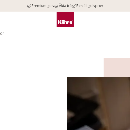
Premium golv
Äkta trä
Beställ golvprov
hör