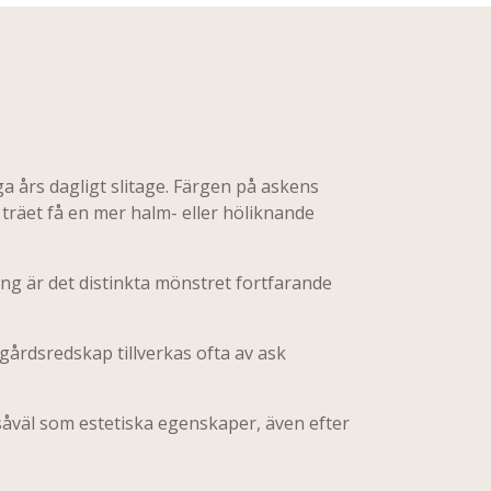
a års dagligt slitage. Färgen på askens
 träet få en mer halm- eller höliknande
ing är det distinkta mönstret fortfarande
årdsredskap tillverkas ofta av ask
såväl som estetiska egenskaper, även efter