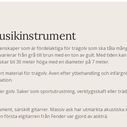
 musikinstrument
enskaper som är fördelaktiga för trägolv som ska tåla mång
varierar från grå till brun med en ton av gult. Med tiden kan
askar bli 30 meter höga med en diameter på 7 meter.
rt material för trägolv. Även efter ytbehandling och infärgn
iation.
olv. Saker som sportutrustning, verktygsskaft eller trädg
ment, särskilt gitarrer. Massiv ask har utmärkta akustiska 
 första elgitarren från Fender var gjord av askträ.