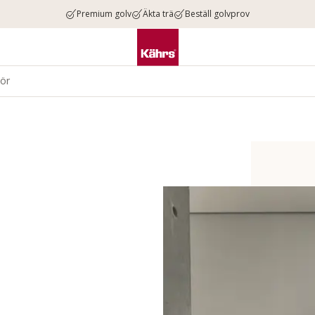
Premium golv
Äkta trä
Beställ golvprov
hör