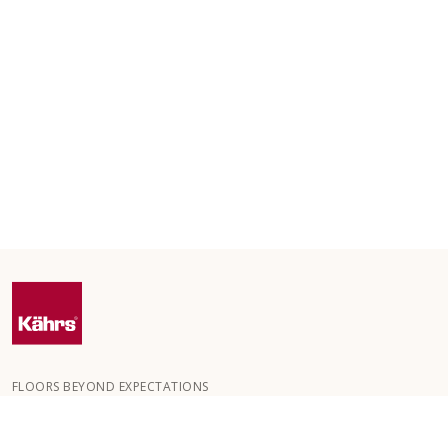
FLOORS BEYOND EXPECTATIONS
Kährs grundades 1857 i de djupa skogarna i Småland. Nyckeln till
vår globala framgång är vår starka passion för att skapa vackra