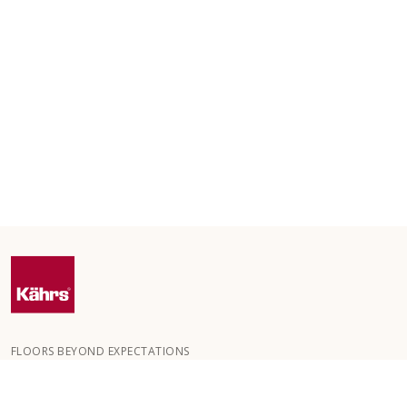
FLOORS BEYOND EXPECTATIONS
Kährs grundades 1857 i de djupa skogarna i Småland. Nyckeln till
vår globala framgång är vår starka passion för att skapa vackra