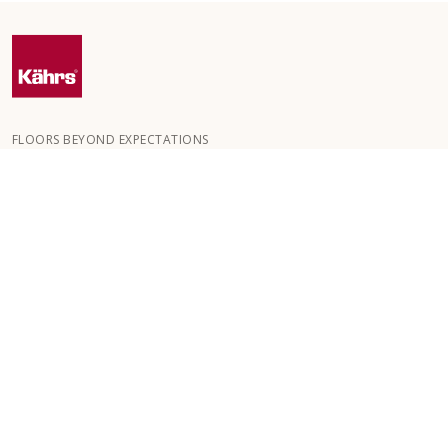
FLOORS BEYOND EXPECTATIONS
Kährs grundades 1857 i de djupa skogarna i Småland. Nyckeln till
vår globala framgång är vår starka passion för att skapa vackra
golv, vilket speglas i hög hantverksskicklighet och ett ständigt
fokus på kvalitet.
VÅRA GOLV
GOLV PER RUM
KUNDSERVICE