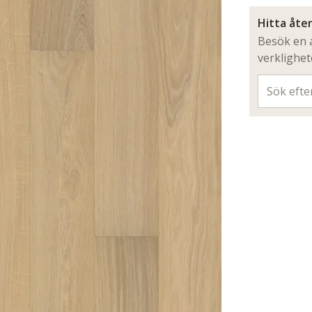
Hitta åter
Besök en a
verklighe