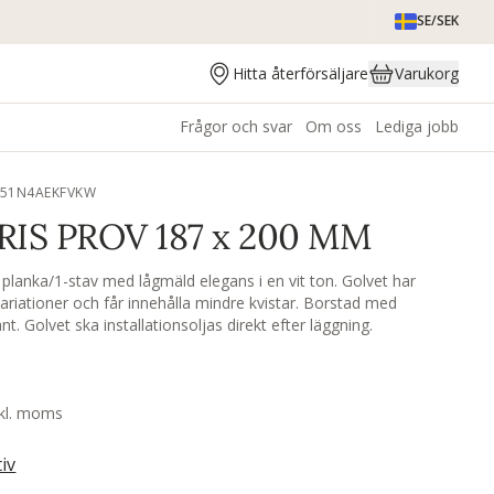
SE/SEK
Hitta återförsäljare
Varukorg
Frågor och svar
Om oss
Lediga jobb
151N4AEKFVKW
RIS PROV 187 x 200 MM
n planka/1-stav med lågmäld elegans i en vit ton. Golvet har
variationer och får innehålla mindre kvistar. Borstad med
t. Golvet ska installationsoljas direkt efter läggning.
nkl. moms
tiv