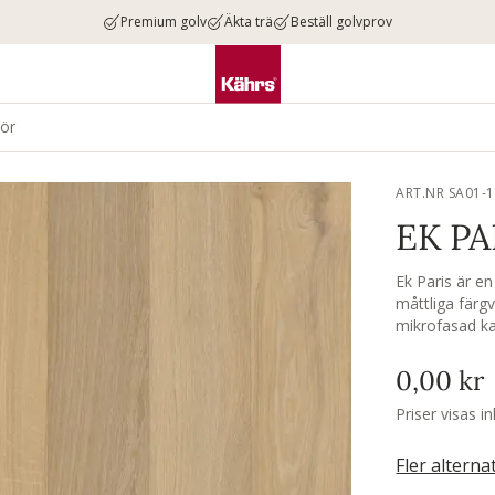
Premium golv
Äkta trä
Beställ golvprov
hör
ART.NR SA01-
EK PA
Ek Paris är e
måttliga färg
mikrofasad kan
0,00 kr
Priser visas i
Fler alterna