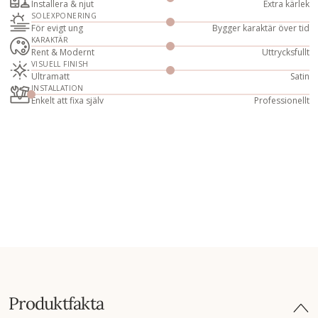
Installera & njut
Extra kärlek
SOLEXPONERING
För evigt ung
Bygger karaktär över tid
KARAKTÄR
Rent & Modernt
Uttrycksfullt
VISUELL FINISH
Ultramatt
Satin
INSTALLATION
Enkelt att fixa själv
Professionellt
Produktfakta