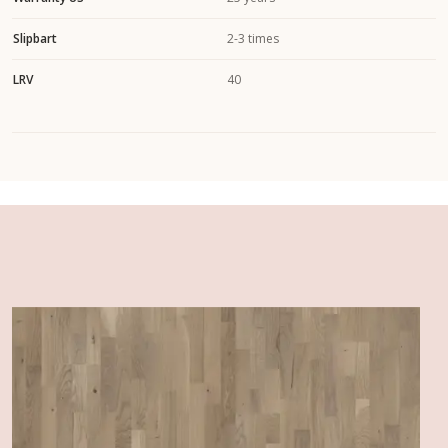
Slipbart
2-3 times
LRV
40