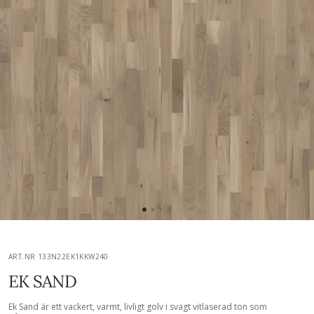
ART.NR 133N22EK1KKW240
EK SAND
Ek Sand är ett vackert, varmt, livligt golv i svagt vitlaserad ton som