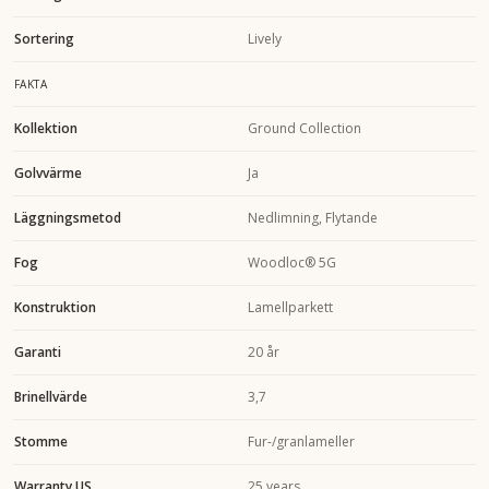
Sortering
Lively
FAKTA
Kollektion
Ground Collection
Golvvärme
Ja
Läggningsmetod
Nedlimning, Flytande
Fog
Woodloc® 5G
Konstruktion
Lamellparkett
Garanti
20 år
Brinellvärde
3,7
Stomme
Fur-/granlameller
Warranty US
25 years