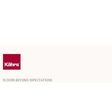
FLOORS BEYOND EXPECTATIONS
Kährs grundades 1857 i de djupa skogarna i Småland. Nyckeln till
vår globala framgång är vår starka passion för att skapa vackra
golv, vilket speglas i hög hantverksskicklighet och ett ständigt
fokus på kvalitet.