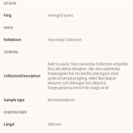
DESIGN
Färg
Varmgrå nyans
FAKTA
Kollektion
Hacienda Collection
GENERAL
Kährs Luxury Tiles Hacienda Collection erbjuder
fyra attraktiva designer, där den autentiska
trädesignen har förstärkts ytterligare med
CollectionDescription
synkroniserad prägling, vilket återskapar
texturen och ådringen hos äkta trä.
Färgnyanserna finns från svagt vit till
Sample type
Konsumentprov
DIMENSIONER
Längd
200 mm