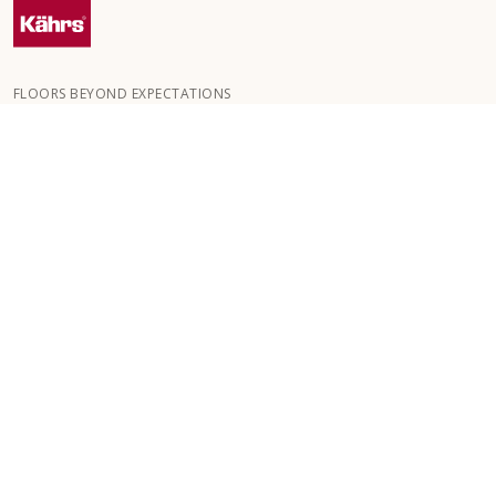
FLOORS BEYOND EXPECTATIONS
Kährs grundades 1857 i de djupa skogarna i Småland. Nyckeln till
vår globala framgång är vår starka passion för att skapa vackra
golv, vilket speglas i hög hantverksskicklighet och ett ständigt
fokus på kvalitet.
VÅRA GOLV
GOLV PER RUM
KUNDSERVICE