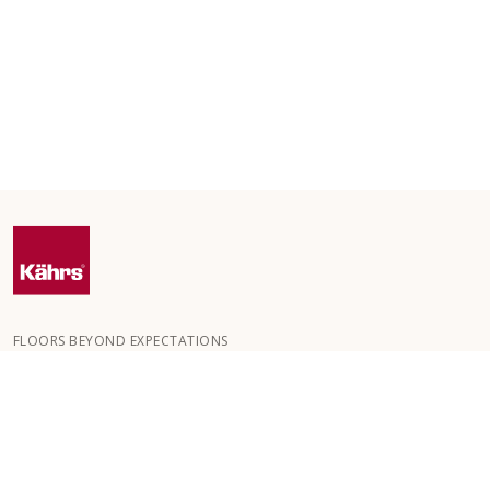
FLOORS BEYOND EXPECTATIONS
Kährs wurde 1857 in den tiefen Wäldern Südschwedens
gegründet. Der Schlüssel zu unserem weltweiten Erfolg ist unsere
große Leidenschaft für die Herstellung schöner Böden, die sich in
einem hohen Maß an Handwerkskunst und einem ständigen
Fokus auf Qualität widerspiegelt.