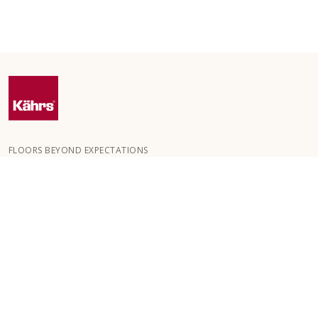
FLOORS BEYOND EXPECTATIONS
Kährs wurde 1857 in den tiefen Wäldern Südschwedens
gegründet. Der Schlüssel zu unserem weltweiten Erfolg ist unsere
große Leidenschaft für die Herstellung schöner Böden, die sich in
einem hohen Maß an Handwerkskunst und einem ständigen
Fokus auf Qualität widerspiegelt.
UNSERE BODENBELÄGE
BODENBELÄGE NACH RAUMTYPE