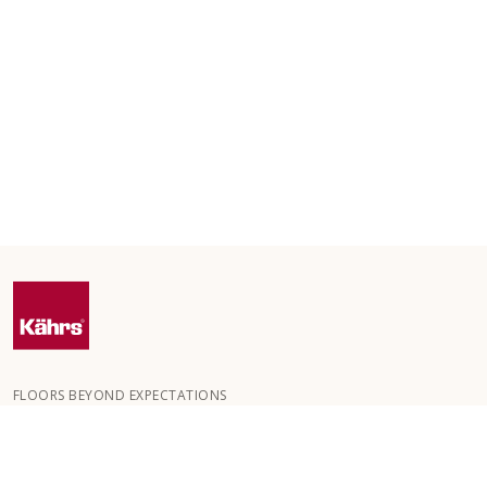
FLOORS BEYOND EXPECTATIONS
Kährs wurde 1857 in den tiefen Wäldern Südschwedens
gegründet. Der Schlüssel zu unserem weltweiten Erfolg ist unsere
große Leidenschaft für die Herstellung schöner Böden, die sich in