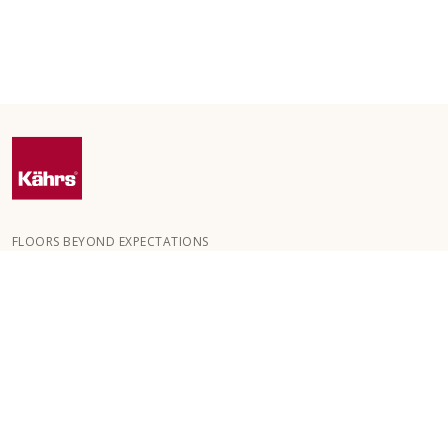
FLOORS BEYOND EXPECTATIONS
Kährs wurde 1857 in den tiefen Wäldern Südschwedens
gegründet. Der Schlüssel zu unserem weltweiten Erfolg ist unsere
große Leidenschaft für die Herstellung schöner Böden, die sich in
einem hohen Maß an Handwerkskunst und einem ständigen
Fokus auf Qualität widerspiegelt.
UNSERE BODENBELÄGE