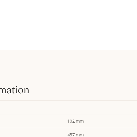
mation
102 mm
457 mm