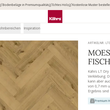
Bodenbeläge in Premiumqualität
Echtes Holz
Kostenlose Muster bestell
ohnbereichen
Inspiration
ARTIKELNR. L
MOES
FISCH
Kährs LT Dry 
Verklebung. D
kann aber auc
von 0,7 mm u
Ergebnis sind
kratz- als au
frequentierte
Premium H