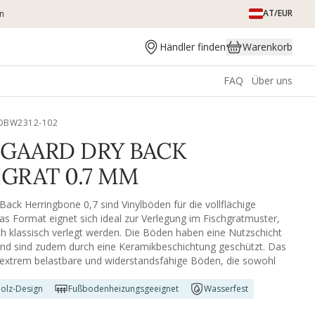
AT/EUR
en
Händler finden
Warenkorb
FAQ
Über uns
TDBW2312-102
GAARD DRY BACK
GRAT 0.7 MM
Back Herringbone 0,7 sind Vinylböden für die vollflächige
as Format eignet sich ideal zur Verlegung im Fischgratmuster,
h klassisch verlegt werden. Die Böden haben eine Nutzschicht
nd sind zudem durch eine Keramikbeschichtung geschützt. Das
 extrem belastbare und widerstandsfähige Böden, die sowohl
ch wasserbeständig sind, wodurch diese Böden auch für stark
 Räume geeignet sind.
olz-Design
Fußbodenheizungsgeeignet
Wasserfest