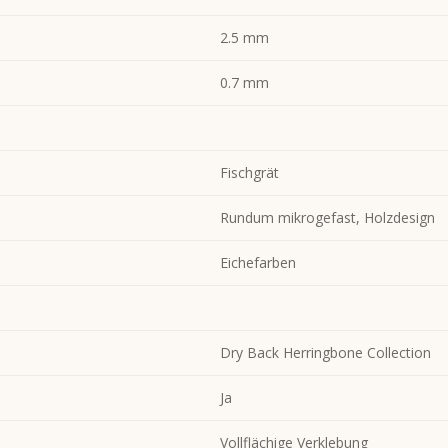
2.5 mm
0.7 mm
Fischgrät
Rundum mikrogefast, Holzdesign
Eichefarben
Dry Back Herringbone Collection
Ja
Vollflächige Verklebung