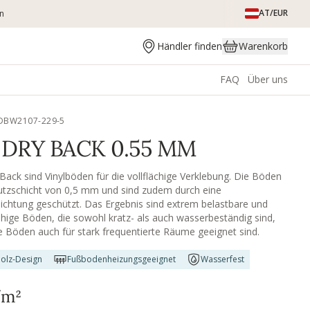
AT/EUR
en
Händler finden
Warenkorb
FAQ
Über uns
TDBW2107-229-5
DRY BACK 0.55 MM
Back sind Vinylböden für die vollflächige Verklebung. Die Böden
utzschicht von 0,5 mm und sind zudem durch eine
chtung geschützt. Das Ergebnis sind extrem belastbare und
hige Böden, die sowohl kratz- als auch wasserbeständig sind,
 Böden auch für stark frequentierte Räume geeignet sind.
olz-Design
Fußbodenheizungsgeeignet
Wasserfest
/m²