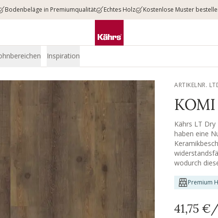
Bodenbeläge in Premiumqualität
Echtes Holz
Kostenlose Muster bestell
ohnbereichen
Inspiration
ARTIKELNR. L
KOMI 
Kährs LT Dry 
haben eine N
Keramikbeschi
widerstandsfä
wodurch diese
Premium H
41,75 €