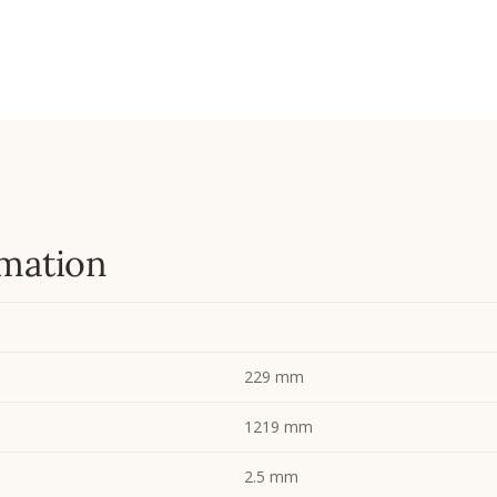
mation
229 mm
1219 mm
2.5 mm