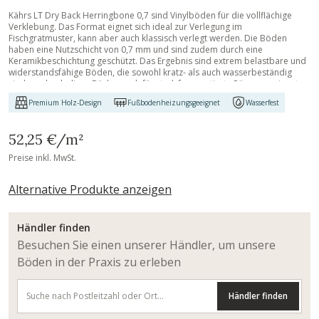
Kährs LT Dry Back Herringbone 0,7 sind Vinylböden für die vollflächige
Verklebung. Das Format eignet sich ideal zur Verlegung im
Fischgratmuster, kann aber auch klassisch verlegt werden. Die Böden
haben eine Nutzschicht von 0,7 mm und sind zudem durch eine
Keramikbeschichtung geschützt. Das Ergebnis sind extrem belastbare und
widerstandsfähige Böden, die sowohl kratz- als auch wasserbeständig
sind, wodurch diese Böden auch für stark frequentierte Räume geeignet
sind.
Premium Holz-Design
Fußbodenheizungsgeeignet
Wasserfest
52,25 €
/m²
Preise inkl. MwSt.
Alternative Produkte anzeigen
Händler finden
Besuchen Sie einen unserer Händler, um unsere
Böden in der Praxis zu erleben
Händler finden