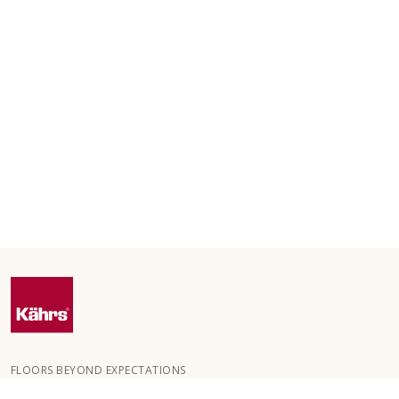
FLOORS BEYOND EXPECTATIONS
Kährs wurde 1857 in den tiefen Wäldern Südschwedens