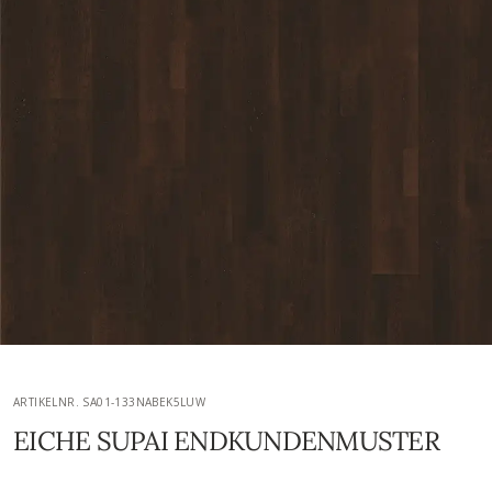
ARTIKELNR. SA01-133NABEK5LUW
EICHE SUPAI ENDKUNDENMUSTER