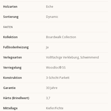
Holzarten
Eiche
Sortierung
Dynamic
FAKTEN
Kollektion
Boardwalk Collection
Fußbodenheizung
Ja
Verlegearten
Vollflächige Verklebung, Schwimmend
Verriegelung
Woodloc® 5S
Konstruktion
3-Schicht-Parkett
Garantie
30 Jahre
Härte (Brinellwert)
3,7
Mittellage
Kiefer/Fichte