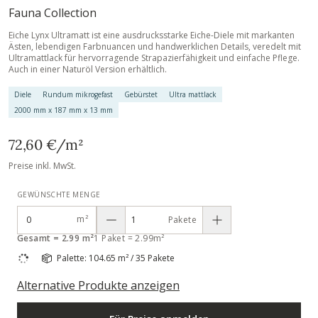
Fauna Collection
Eiche Lynx Ultramatt ist eine ausdrucksstarke Eiche-Diele mit markanten
Ästen, lebendigen Farbnuancen und handwerklichen Details, veredelt mit
Ultramattlack für hervorragende Strapazierfähigkeit und einfache Pflege.
Auch in einer Naturöl Version erhältlich.
Diele
Rundum mikrogefast
Gebürstet
Ultra mattlack
2000 mm x 187 mm x 13 mm
72,60 €/m²
Preise inkl. MwSt.
GEWÜNSCHTE MENGE
m²
Pakete
Gesamt = 2.99 m²
1 Paket = 2.99m²
Palette: 104.65 m² / 35 Pakete
Alternative Produkte anzeigen