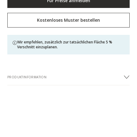
Für Preise anmelden
Kostenloses Muster bestellen
Wir empfehlen, zusätzlich zur tatsächlichen Fläche 5 %
Verschnitt einzuplanen.
PRODUKTINFORMATION
ABMESSUNGEN
Breite
187 mm
Länge
2000 mm
Dicke
13 mm