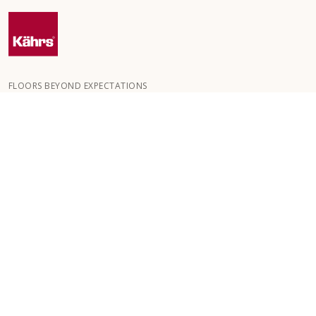
FLOORS BEYOND EXPECTATIONS
Kährs wurde 1857 in den tiefen Wäldern Südschwedens
gegründet. Der Schlüssel zu unserem weltweiten Erfolg ist unsere
große Leidenschaft für die Herstellung schöner Böden, die sich in
einem hohen Maß an Handwerkskunst und einem ständigen
Fokus auf Qualität widerspiegelt.
UNSERE PRODUKTE
VERLEGUNG UND PFLEGE
KUNDENDIENST