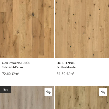
OAK LYNX NATURÖL
EICHE FENNEL
3-Schicht-Parkett
Echtholzboden
72,60 €/m²
51,80 €/m²
Neu