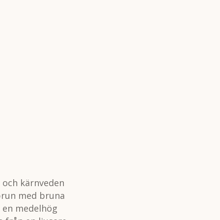
t och kärnveden
usbrun med bruna
 en medelhög