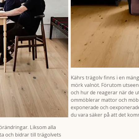
Kährs trägolv finns i en mängd 
mörk valnöt. Förutom utseend
och hur de reagerar när de uts
ommöblerar mattor och möbler
exponerade och oexponerade d
du vara säker på att det kom
örändringar. Liksom alla
 och bidrar till trägolvets