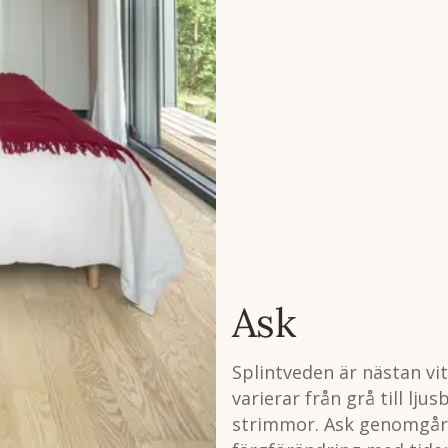
Ask
Splintveden är nästan vi
varierar från grå till lj
strimmor. Ask genomgår