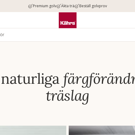
Premium golv
Äkta trä
Beställ golvprov
hör
 naturliga
färgföränd
träslag