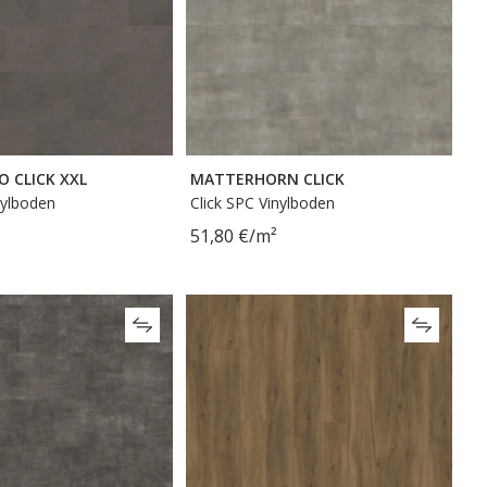
O CLICK XXL
MATTERHORN CLICK
nylboden
Click SPC Vinylboden
51,80 €/m²