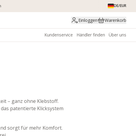
DE/EUR
n
Einloggen
Warenkorb
Kundenservice
Händler finden
Über uns
eit – ganz ohne Klebstoff.
 das patentierte Klicksystem
und sorgt für mehr Komfort.
ei.