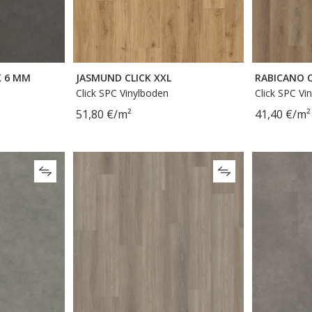
K 6 MM
JASMUND CLICK XXL
RABICANO C
Click SPC Vinylboden
Click SPC Vi
51,80 €/m²
41,40 €/m²