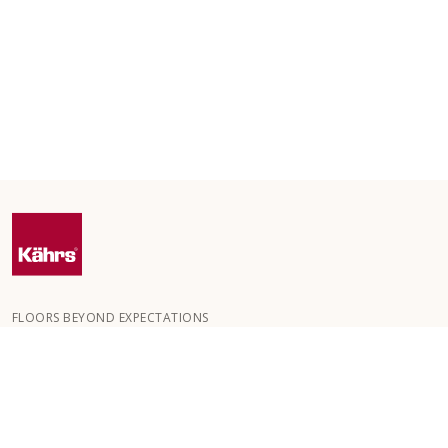
FLOORS BEYOND EXPECTATIONS
Kährs wurde 1857 in den tiefen Wäldern Südschwedens
gegründet. Der Schlüssel zu unserem weltweiten Erfolg ist unsere
große Leidenschaft für die Herstellung schöner Böden, die sich in
einem hohen Maß an Handwerkskunst und einem ständigen
Fokus auf Qualität widerspiegelt.