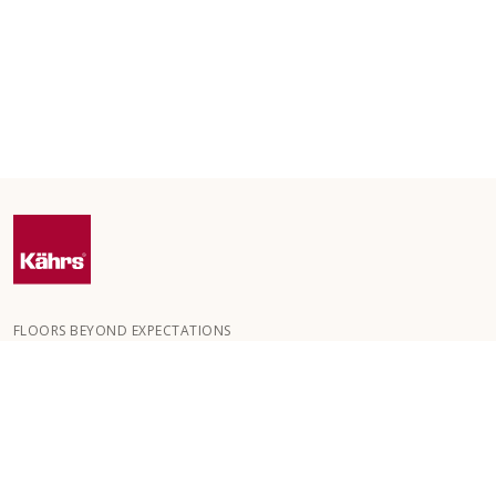
FLOORS BEYOND EXPECTATIONS
Kährs blev grundlagt i 1857 i de dybe skove i det sydlige Sverige.
Nøglen til vores globale succes er vores passion for at skabe
smukke gulve, hvilket afspejles i et højt håndværksniveau og
konstant fokus på kvalitet.